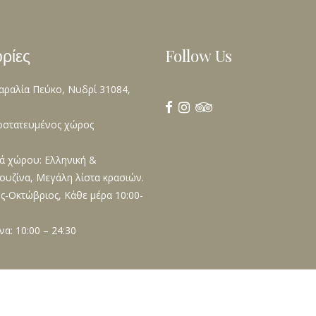
ρίες
Follow Us
αραλία Πεύκο, Νυδρί 31084,
ροστατευμένος χώρος
κά χώρου: Ελληνική &
ουζίνα, Μεγάλη λίστα κρασιών.
ς-Οκτώβριος, Κάθε μέρα 10:00-
να: 10:00 – 24:30
3
Λευκάδα Εστιατόριο The Pinewood
| Κατασκευή Ιστοσελίδων
Infin